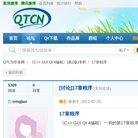
新浪微博
腾讯微博
会员列表
统计排行
帮助
首页
论坛
Qt下载
作品展
群组
个人中心
捐
帖子
QTCN开发网
>
《C++ GUI Qt 4编程》(第2版)专栏
>
17章程序
返回列表
5309
0
[讨论]
17章程序
[复制链接]
阅读
回复
mingjian
楼主
发表于: 2011-07-25
17章程序
《
C++
GUI
Qt 4编程》一书的第17章程