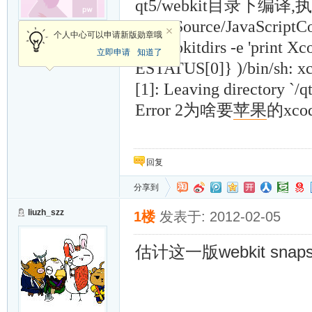
qt5/webkit目录下编译,
执
ebkit/Source/JavaScriptCo
新手上路
个人中心可以申请新版勋章哦
-Mwebkitdirs -e 'print Xc
立即申请
知道了
加关注
发消息
ESTATUS[0]} )
/bin/sh: x
[1]: Leaving directory `/
Error 2
为啥要
苹果
的xco
回复
分享到
liuzh_szz
1楼
发表于: 2012-02-05
估计这一版webkit sn