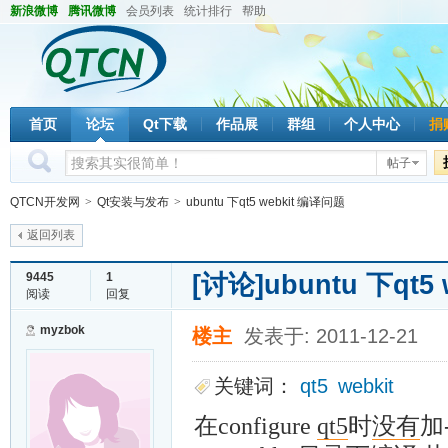
新浪微博
腾讯微博
会员列表
统计排行
帮助
首页
论坛
Qt下载
作品展
群组
个人中心
捐
帖子
QTCN开发网
>
Qt安装与发布
>
ubuntu 下qt5 webkit 编译问题
返回列表
[讨论]
ubuntu 下qt
9445
1
阅读
回复
myzbok
楼主
发表于: 2011-12-21
关键词：
qt5
webkit
在configure
qt5
时
没有
加-