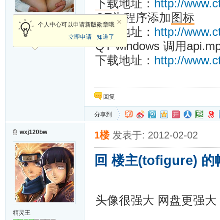
下载
地址：
http://www.c
QT为程序添加
图标
新手上路
个人中心可以申请新版勋章哦
下载地址：
http://www.c
立即申请
知道了
QT windows 调用api.m
加关注
发消息
下载地址：
http://www.c
回复
分享到
wxj120bw
1楼
发表于: 2012-02-02
回 楼主(tofigure) 
头像很强大 网盘更强大
精灵王