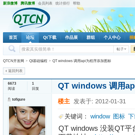
新浪微博
腾讯微博
会员列表
统计排行
帮助
首页
论坛
Qt下载
作品展
群组
个人中心
捐
帖子
QTCN开发网
>
Qt基础编程
>
QT windows 调用api为程序添加图标
返回列表
QT windows 调
6673
1
阅读
回复
tofigure
楼主
发表于: 2012-01-31
关键词：
window
图标
下
QT windows 没装QT