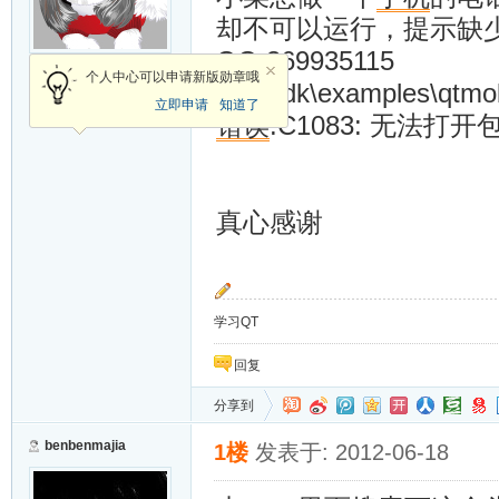
却不可以运行，提示缺少头
QQ 369935115
新手上路
个人中心可以申请新版勋章哦
d:\qtsdk\examples\qtmob
立即申请
知道了
错误
:C1083: 无法打开
加关注
发消息
真心感谢
学习QT
回复
分享到
benbenmajia
1楼
发表于: 2012-06-18