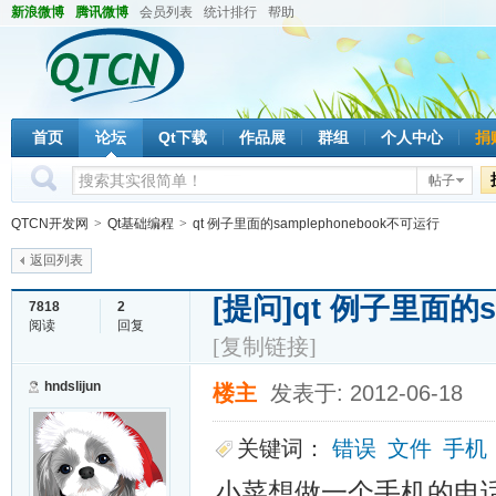
新浪微博
腾讯微博
会员列表
统计排行
帮助
首页
论坛
Qt下载
作品展
群组
个人中心
捐
帖子
QTCN开发网
>
Qt基础编程
>
qt 例子里面的samplephonebook不可运行
返回列表
[提问]
qt 例子里面的s
7818
2
阅读
回复
[复制链接]
hndslijun
楼主
发表于: 2012-06-18
关键词：
错误
文件
手机
小菜想做一个
手机
的电话