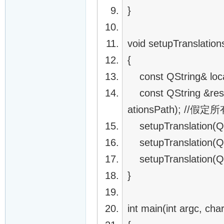
}
void setupTranslation
{
const QString& loca
const QString &resou
ationsPath); 
setupTranslation(QLat
setupTranslation(QLat
setupTranslation(QLat
}
int main(int argc, char