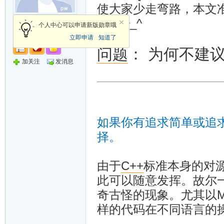
使大家少走弯路，本文
么写 ^_^
论坛版主
个人中心可以申请新版勋章哦
立即申请
知道了
问题
： 为何不建
加关注
发消息
如果你有追求简单或追
择。
由于
C++
标准本身的对
此可以随意发挥。故尔一
奇古怪的现象。尤其以M
样的代码在不同语言的