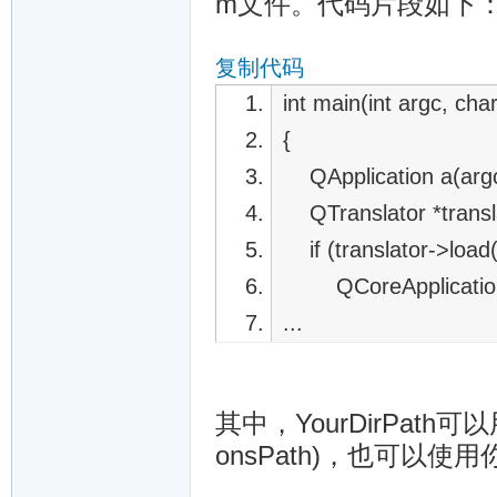
m文件。代码片段如下
复制代码
int main(int argc, char
{
QApplication a(argc
QTranslator *transla
if (translator->load(
QCoreApplication::in
...
其中，YourDirPath可以用 QLi
onsPath)，也可以