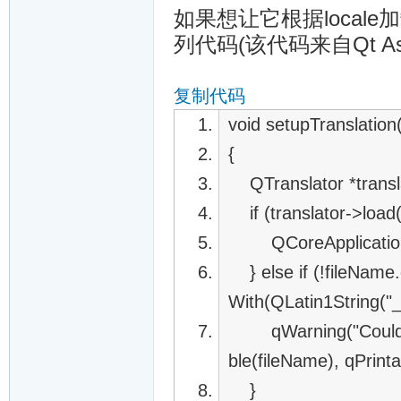
如果想让它根据loca
列代码(该代码来自Qt Ass
复制代码
void setupTranslation
{
QTranslator *transla
if (translator->load(f
QCoreApplication::in
} else if (!fileName
With(QLatin1String("_
qWarning("Could not 
ble(fileName), qPrintab
}