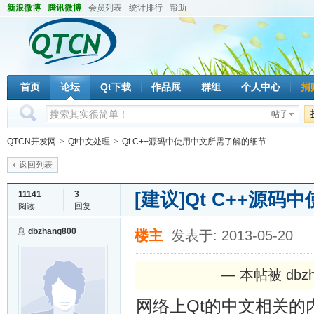
新浪微博
腾讯微博
会员列表
统计排行
帮助
首页
论坛
Qt下载
作品展
群组
个人中心
捐
帖子
QTCN开发网
>
Qt中文处理
>
Qt C++源码中使用中文所需了解的细节
返回列表
[建议]
Qt C++源
11141
3
阅读
回复
dbzhang800
楼主
发表于: 2013-05-20
— 本帖被 dbzh
网络上Qt的中文相关的