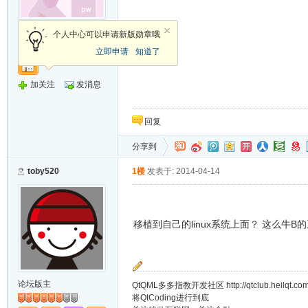
新手上路
个人中心可以申请新版勋章哦
立即申请
知道了
加关注
发消息
回复
分享到
toby520
1楼
发表于: 2014-04-14
移植到自己的linux系统上面？ 这么牛B
论坛版主
QtQML多多指教开发社区 http://qtclub.heilqt.co
将QtCoding进行到底