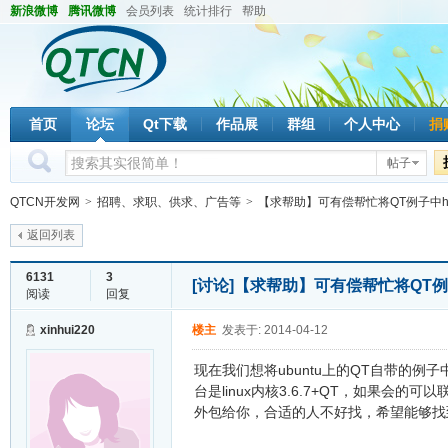
新浪微博
腾讯微博
会员列表
统计排行
帮助
首页
论坛
Qt下载
作品展
群组
个人中心
捐
帖子
QTCN开发网
>
招聘、求职、供求、广告等
>
【求帮助】可有偿帮忙将QT例子中hell
返回列表
6131
3
[讨论]
【求帮助】可有偿帮忙将QT例子中
阅读
回复
xinhui220
楼主
发表于: 2014-04-12
现在我们想将ubuntu上的QT自带的例子中《He
台是linux内核3.6.7+QT，如果会的
外包给你，合适的人不好找，希望能够找