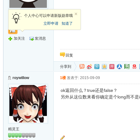
新手上路
个人中心可以申请新版勋章哦
立即申请
知道了
加关注
发消息
回复
分享到
roywillow
1楼
发表于: 2015-09-09
ok返回什么？true还是false？
另外从这位数来看你确定是个long而不是i
精灵王