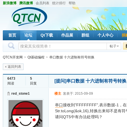
新浪微博
腾讯微博
会员列表
统计排行
帮助
首页
论坛
Qt下载
作品展
群组
个人中心
捐
帖子
QTCN开发网
>
Qt基础编程
>
串口数据 十六进制有符号转换
返回列表
6473
5
[提问]
串口数据 十六进制有符号转
阅读
回复
red_stone1
楼主
发表于: 2015-09-09
串口
接收到"FFFFFFFF",表示数据-1，在
Str.toLong(&ok,16),转换出来却不
请问QT5中有办法处理吗？