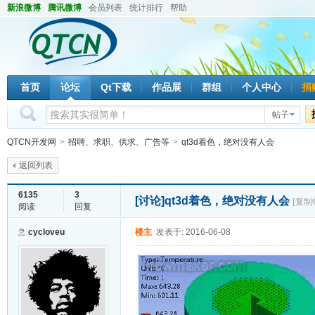
新浪微博
腾讯微博
会员列表
统计排行
帮助
首页
论坛
Qt下载
作品展
群组
个人中心
捐
帖子
QTCN开发网
>
招聘、求职、供求、广告等
>
qt3d着色，绝对没有人会
返回列表
6135
3
[讨论]
qt3d着色，绝对没有人会
[复制
阅读
回复
cycloveu
楼主
发表于: 2016-06-08