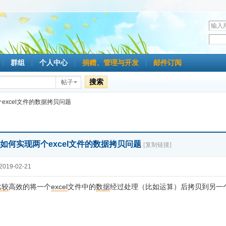
用
户
密
名
码
群组
个人中心
捐赠、管理与开发
邮件订阅
搜索
帖子
excel文件的数据拷贝问题
如何实现两个excel文件的数据拷贝问题
[复制链接]
019-02-21
比较
高效的将一个
excel
文件中的
数据
经过处理（比如运算）后拷贝到另一个e