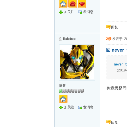
加关注
发消息
回复
littlebee
2楼
发表于: 20
回 never
never_fo
~
(2019-
侠客
你意思是同时
加关注
发消息
回复