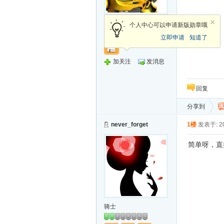
侠客
个人中心可以申请新版勋章哦
立即申请
知道了
加关注
发消息
回复
分享到
never_forget
1楼
发表于: 20
简单呀，直
骑士