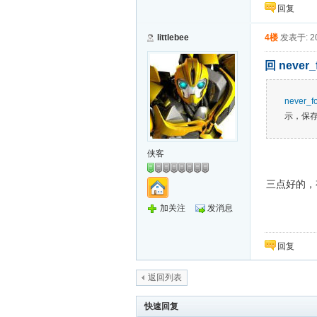
回复
littlebee
4楼
发表于: 20
回 never
never_fo
示，保
侠客
三点好的，
加关注
发消息
回复
返回列表
快速回复