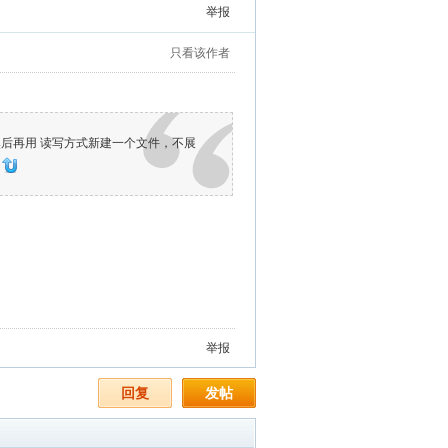
举报
只看该作者
，然后再用 读写方式新建一个文件，不展
)
举报
回复
发帖