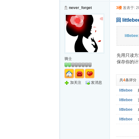
never_forget
3楼
发表于: 20
回 little
littlebee
:
先用只读方
骑士
保存你的计
共
4
条评分
加关注
发消息
littlebee
littlebee
littlebee
littlebee