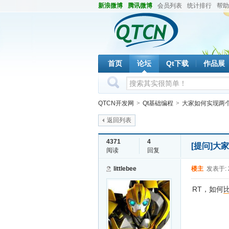
新浪微博
腾讯微博
会员列表
统计排行
帮助
首页
论坛
Qt下载
作品展
QTCN开发网
>
Qt基础编程
>
大家如何实现两个
返回列表
4371
4
[提问]
大家
阅读
回复
littlebee
楼主
发表于: 2
RT，如何