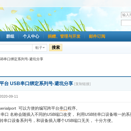
用
户
密
名
码
群组
个人中心
捐赠、管理与开发
邮件订阅
搜索
帖子
台 USB串口绑定系列号-避坑分享
x 跨平台 USB串口绑定系列号-避坑分享
[复制链接]
020-09-11
 Qserialport 可以方便的编写跨平台
串口
程序。
B转串口 名称会随插入不同的USB端口改变， 利用USB转串口设备唯一的
B转串口设备系列号，和设备插入哪个USB端口无关， 十分方便。