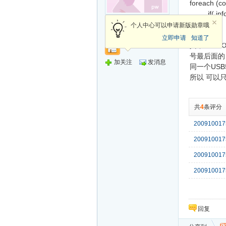
foreach (co
if( info.
侠客
}
个人中心可以申请新版勋章哦
}
立即申请
知道了
其中 XXXX
号最后面的 A
加关注
发消息
同一个USB转
所以 可以只
共
4
条评分
200910017
200910017
200910017
200910017
回复