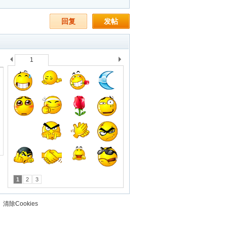
回复
发帖
1
上
下
一
一
个
个
1
2
3
清除Cookies