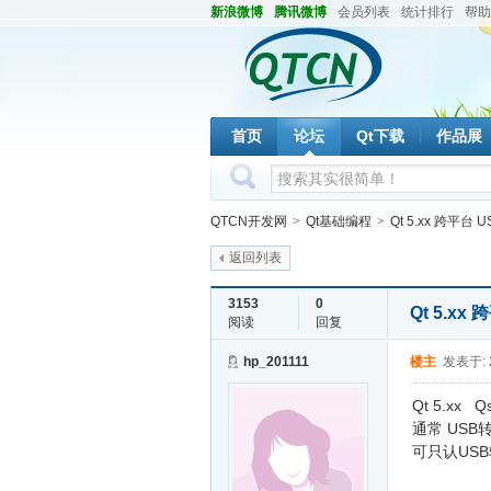
新浪微博
腾讯微博
会员列表
统计排行
帮助
首页
论坛
Qt下载
作品展
QTCN开发网
>
Qt基础编程
>
Qt 5.xx 跨平
返回列表
3153
0
Qt 5.x
阅读
回复
hp_201111
楼主
发表于: 2
Qt 5.xx
通常 US
可只认US