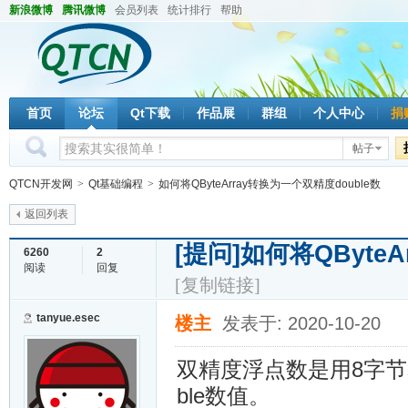
新浪微博
腾讯微博
会员列表
统计排行
帮助
首页
论坛
Qt下载
作品展
群组
个人中心
捐
帖子
QTCN开发网
>
Qt基础编程
>
如何将QByteArray转换为一个双精度double数
返回列表
[提问]
如何将QByteA
6260
2
阅读
回复
[复制链接]
tanyue.esec
楼主
发表于: 2020-10-20
双精度浮点数是用8字节
ble数值。