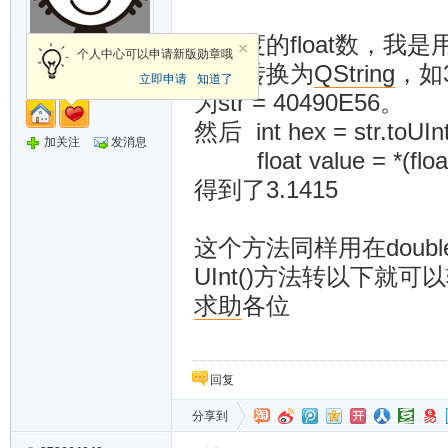
单精度的float数，我
个人中心可以申请新版勋章哦
侠客
首先转换为
QString
，如
立即申请
知道了
为str = 40490E56。
然后 int hex = str.toUInt
加关注
发消息
float value = *(float
得到了3.1415
这个方法同样用在doub
UInt()方法转以下就可以
求助
各位
回复
分享到