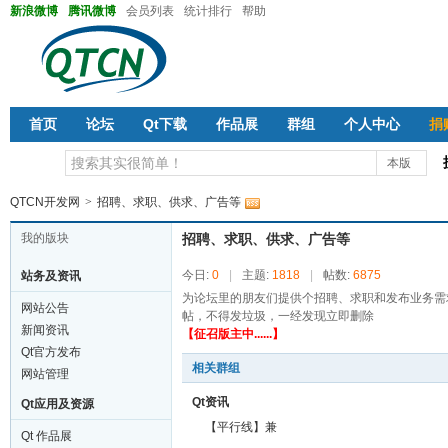
新浪微博
腾讯微博
会员列表
统计排行
帮助
首页
论坛
Qt下载
作品展
群组
个人中心
捐
本版
QTCN开发网
>
招聘、求职、供求、广告等
我的版块
招聘、求职、供求、广告等
今日:
0
|
主题:
1818
|
帖数:
6875
站务及资讯
为论坛里的朋友们提供个招聘、求职和发布业务需
网站公告
帖，不得发垃圾，一经发现立即删除
新闻资讯
【征召版主中......】
Qt官方发布
相关群组
网站管理
Qt资讯
Qt应用及资源
【平行线】兼
Qt 作品展