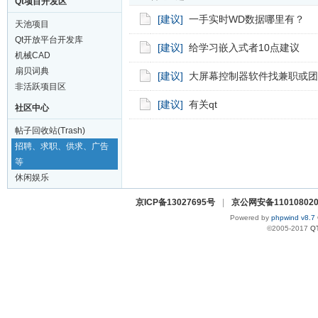
Qt项目开发区
[建议]
一手实时WD数据哪里有？
天池项目
Qt开放平台开发库
[建议]
给学习嵌入式者10点建议
机械CAD
扇贝词典
[建议]
大屏幕控制器软件找兼职或团
非活跃项目区
[建议]
有关qt
社区中心
帖子回收站(Trash)
招聘、求职、供求、广告
等
休闲娱乐
京ICP备13027695号
|
京公网安备110108020
Powered by
phpwind v8.7
©2005-2017
Q