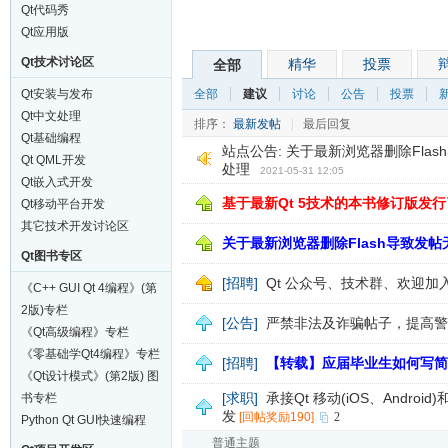
职平台
Qt代码秀
Qt应用版
Qt技术讨论区
精华
投票
全部
Qt安装与发布
全部
建议
讨论
公告
投票
Qt中文处理
排序：
最新发帖
|
最后回复
Qt基础编程
站点公告:
关于最新浏览器删除Fla
Qt QML开发
处理
2021-05-31 12:05
Qt嵌入式开发
基于最新Qt 5技术的本书修订版发行
Qt移动平台开发
其它技术开发讨论区
关于最新浏览器删除Flash导致发
Qt图书专区
[招聘]
Qt 公众号、技术群、欢迎加
《C++ GUI Qt 4编程》(第
2版)专栏
[公告]
严禁非法及诈骗帖子，提高警
《Qt高级编程》专栏
《零基础学Qt4编程》专栏
[招聘]
【转载】应届毕业生如何写简
《Qt设计模式》(第2版) 图
[求职]
承接Qt 移动(iOS、Android)
书专栏
发
[回帖奖励190]
2
Python Qt GUI快速编程
普通主题