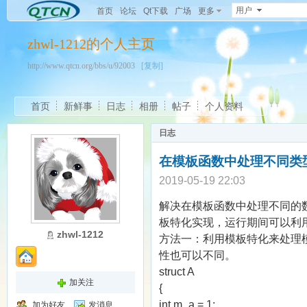
用户
首页
论坛
Qt下载
广场
更多
zhwl-1212的个人主页
http://www.qtcn.org/bbs/u/92003
[复制]
首页
新鲜事
日志
相册
帖子
个人资料
日志
在模板函数中处理不同类
2019-05-19 22:03
解决在模板函数中处理不同的
板特化实现，运行期间可以利
zhwl-1212
方法一：利用模板特化来处理
性也可以不同。
struct A
加关注
{
int m_a = 1;
加为好友
发消息