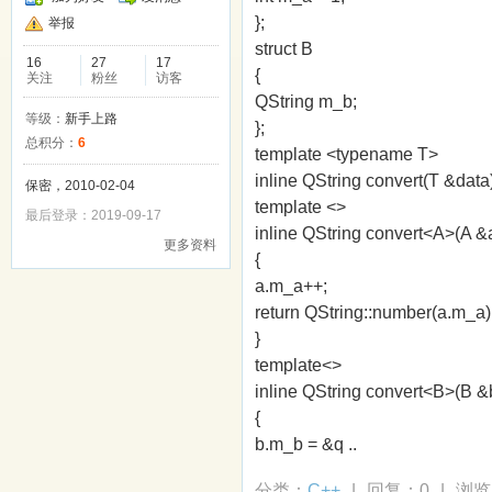
};
举报
struct B
16
27
17
{
关注
粉丝
访客
QString m_b;
等级：
新手上路
};
总积分：
6
template <typename T>
inline QString convert(T &data)
保密，2010-02-04
template <>
最后登录：2019-09-17
inline QString convert<A>(A &
更多资料
{
a.m_a++;
return QString::number(a.m_a)
}
template<>
inline QString convert<B>(B &
{
b.m_b = &q ..
分类：
C++
|
回复：0
|
浏览