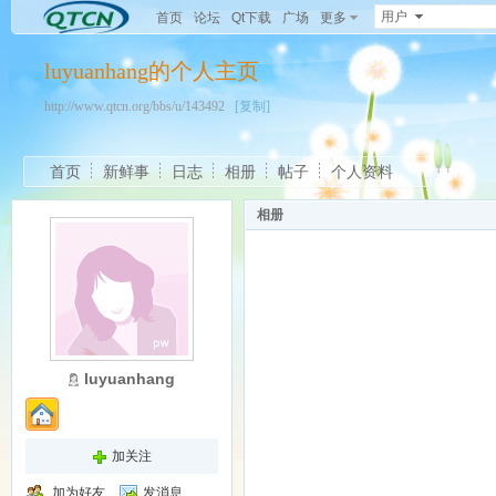
用户
首页
论坛
Qt下载
广场
更多
luyuanhang的个人主页
http://www.qtcn.org/bbs/u/143492
[复制]
首页
新鲜事
日志
相册
帖子
个人资料
相册
luyuanhang
加关注
加为好友
发消息