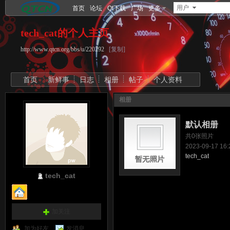
用户
首页
论坛
Qt下载
广场
更多
tech_cat的个人主页
http://www.qtcn.org/bbs/u/220292
[复制]
首页
新鲜事
日志
相册
帖子
个人资料
相册
默认相册
共0张照片
2023-09-17 1
tech_cat
tech_cat
加关注
加为好友
发消息