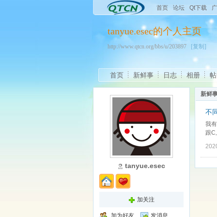
首页
论坛
Qt下载
tanyue.esec的个人主页
http://www.qtcn.org/bbs/u/203897
[复制]
首页
新鲜事
日志
相册
帖
新鲜
不同
我有
跟C
202
tanyue.esec
加关注
加为好友
发消息