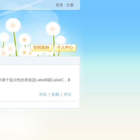
登录
注册
空间装扮
个人中心
个提示性的界面是LabelB跟LabelC，B
转发
|
收藏
|
评论