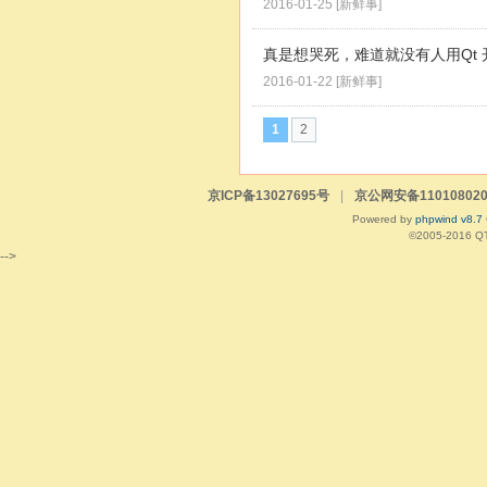
2016-01-25
[
新鲜事
]
真是想哭死，难道就没有人用Qt 开
2016-01-22
[
新鲜事
]
1
2
京ICP备13027695号
|
京公网安备110108020
Powered by
phpwind v8.7
©2005-2016
Q
-->