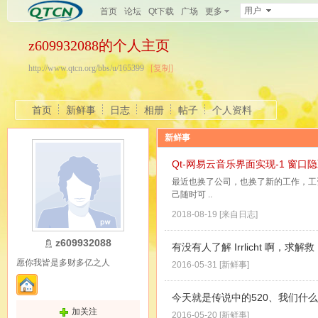
用户
首页
论坛
Qt下载
广场
更多
z609932088的个人主页
http://www.qtcn.org/bbs/u/165399
[复制]
首页
新鲜事
日志
相册
帖子
个人资料
新鲜事
Qt-网易云音乐界面实现-1 窗
最近也换了公司，也换了新的工作，工
己随时可 ..
2018-08-19
[
来自日志
]
z609932088
有没有人了解 Irrlicht 啊，求解救
愿你我皆是多财多亿之人
2016-05-31
[
新鲜事
]
今天就是传说中的520、我们什
加关注
2016-05-20
[
新鲜事
]