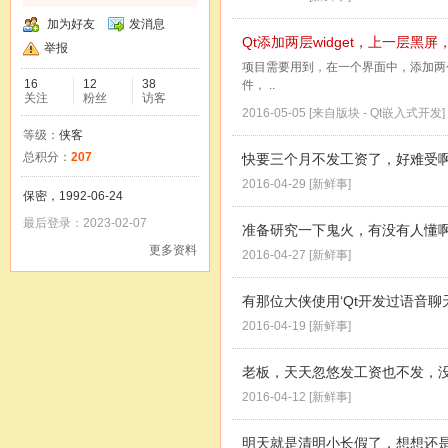
加为好友
发消息
Qt添加两层widget，上一层黑
举报
项目需要用到，在一个界面中，添加两个wi
16
12
38
件， ..
关注
粉丝
访客
2016-05-05
[来自版块 -
Qt嵌入式开发
]
等级：
侠客
总积分：
207
快要三个月不发工资了，好难受
2016-04-29
[
新鲜事
]
保密，1992-06-24
最后登录：2023-02-07
准备研究一下鬼火，有没有人懂
更多资料
2016-04-27
[
新鲜事
]
有那位大侠使用‘Qt开发过语音
2016-04-19
[
新鲜事
]
老板，天天忽悠发工资也不发，
2016-04-12
[
新鲜事
]
明天就是清明小长假了，想想还