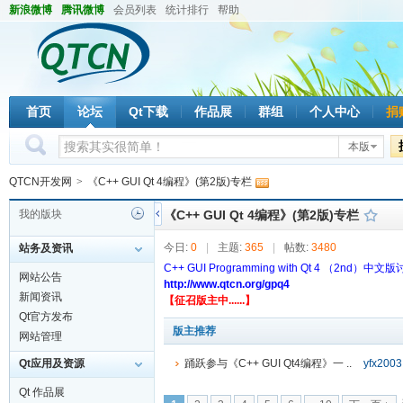
新浪微博
腾讯微博
会员列表
统计排行
帮助
首页
论坛
Qt下载
作品展
群组
个人中心
捐
本版
QTCN开发网
>
《C++ GUI Qt 4编程》(第2版)专栏
我的版块
《C++ GUI Qt 4编程》(第2版)专栏
今日:
0
|
主题:
365
|
帖数:
3480
站务及资讯
C++ GUI Programming with Qt 4 （2nd）中
网站公告
http://www.qtcn.org/gpq4
新闻资讯
【征召版主中......】
Qt官方发布
版主推荐
网站管理
Qt应用及资源
踊跃参与《C++ GUI Qt4编程》一 ..
yfx2003
Qt 作品展