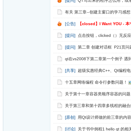
[提问]
QT写出来的程序怎么用，或
有关 第三章--创建主窗口的学习感想
[公告]
【closed】I Want YOU 
[提问]
点击按钮，clicked（）无反
[提问]
第二章 创建对话框 P21页问
qt在vs2008下第二章第一个例子 
[共享]
超级实惠经典C++、Qt编程
十五章网络编程 命令行参数问题！
关于第十一章容器类顺序容器的问题
关于第三章和第十四章多线程的融合
[原创]
用Qt设计师做的前三章的内
[讨论]
关于书中例程1 hello qt 的