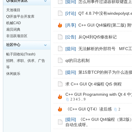
Qt项目开发区
[提问]
怎么用事件过滤器获取键盘上的Up
天池项目
[讨论]
QT 4.8.7中没有windepolyqt.
Qt开放平台开发库
机械CAD
[共享]
C++ GUI Qt4编程(第二版)
扇贝词典
非活跃项目区
[公告]
从Qt4到Qt5修改标记
社区中心
[提问]
无法解析的外部符号 MFC
帖子回收站(Trash)
qt的日志机制
招聘、求职、供求、广告
等
[提问]
第15章TCP的例子为什么连
休闲娱乐
求 C++ GUI Qt 4编程 Qt5 例程
C++ GUI Programming with Qt 
2
3
4
5
..
9
《C++ GUI QT4》读后感
2
[提问]
《C++ GUI Qt4编程（第2
自动生成呀。