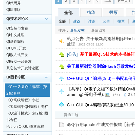
1
2
3
4
5
6
...10
下一页
Qt代码秀
Qt应用版
精华
投票
全部
Qt技术讨论区
全部
建议
讨论
公告
投票
Qt安装与发布
排序：
最新发帖
|
最后回复
Qt中文处理
站点公告:
关于最新浏览器删除Fla
Qt基础编程
处理
2021-05-31 12:05
Qt QML开发
[公告]
基于最新Qt 5技术的本书修
Qt嵌入式开发
Qt移动平台开发
关于最新浏览器删除Flash导致发
其它技术开发讨论区
Qt图书专区
C++ GUI Qt 4编程(2nd)一书配套
《C++ GUI Qt 4编程》(第
【共享】Qt電子文檔下載(<精通Qt4编程>及
2版)专栏
amming>等电子书).
（+8）
2
3
《Qt高级编程》专栏
C++ GUI Qt 4编程(第2版)已重印 10
《零基础学Qt4编程》专栏
《Qt设计模式》(第2版) 图
普通主题
书专栏
命令行用qmake生成文件报错【新
Python Qt GUI快速编程