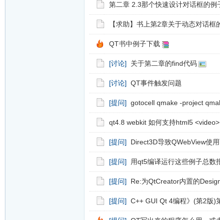
第二章 2.3那个快速设计对话框的例
【求助】书上第2章关于动态对话框
QT书中例子下载
[讨论]
关于第二章的find代码
[讨论]
QT事件触发问题
[提问]
gotocell qmake -project 
qt4.8 webkit 如何支持html5 <vide
[提问]
Direct3D导致QWebVie
[提问]
用qt5编译运行这些例子总数
[提问]
Re:为QtCreator内置的De
[提问]
C++ GUI Qt 4编程》(第2版)